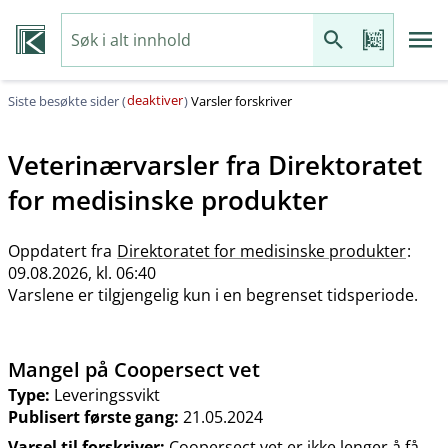
deaktiver
Siste besøkte sider (
)
Varsler forskriver
Veterinærvarsler fra
Direktoratet
for medisinske produkter
Oppdatert fra
Direktoratet for medisinske produkter
:
09.08.2026, kl. 06:40
Varslene er tilgjengelig kun i en begrenset tidsperiode.
Mangel på Coopersect vet
Type:
Leveringssvikt
Publisert første gang:
21.05.2024
Varsel til forskriver:
Coopersect vet er ikke lenger å få