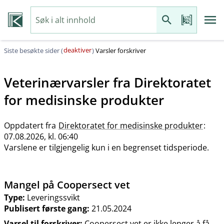
deaktiver
Siste besøkte sider (
)
Varsler forskriver
Veterinærvarsler fra
Direktoratet
for medisinske produkter
Oppdatert fra
Direktoratet for medisinske produkter
:
07.08.2026, kl. 06:40
Varslene er tilgjengelig kun i en begrenset tidsperiode.
Mangel på Coopersect vet
Type:
Leveringssvikt
Publisert første gang:
21.05.2024
Varsel til forskriver:
Coopersect vet er ikke lenger å få