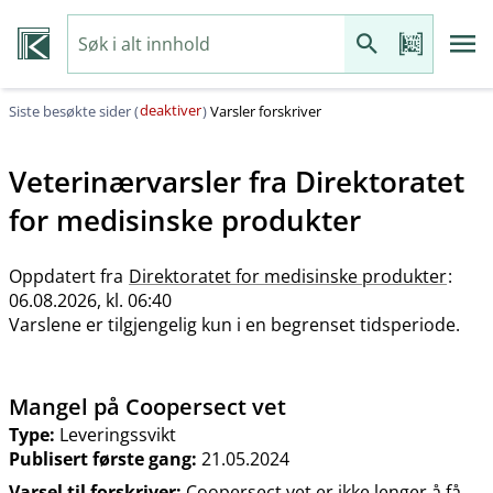
deaktiver
Siste besøkte sider (
)
Varsler forskriver
Veterinærvarsler fra
Direktoratet
for medisinske produkter
Oppdatert fra
Direktoratet for medisinske produkter
:
06.08.2026, kl. 06:40
Varslene er tilgjengelig kun i en begrenset tidsperiode.
Mangel på Coopersect vet
Type:
Leveringssvikt
Publisert første gang:
21.05.2024
Varsel til forskriver:
Coopersect vet er ikke lenger å få