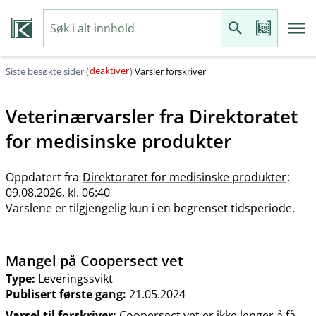
deaktiver
Siste besøkte sider (
)
Varsler forskriver
Veterinærvarsler fra
Direktoratet
for medisinske produkter
Oppdatert fra
Direktoratet for medisinske produkter
:
09.08.2026, kl. 06:40
Varslene er tilgjengelig kun i en begrenset tidsperiode.
Mangel på Coopersect vet
Type:
Leveringssvikt
Publisert første gang:
21.05.2024
Varsel til forskriver:
Coopersect vet er ikke lenger å få