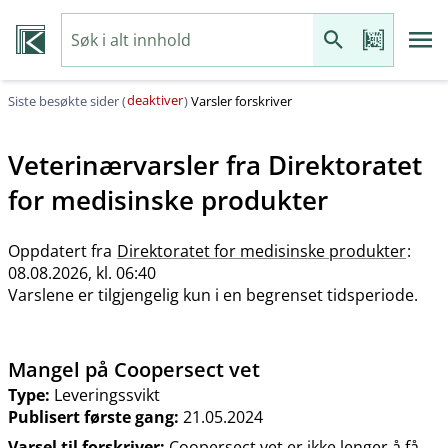
deaktiver
Siste besøkte sider (
)
Varsler forskriver
Veterinærvarsler fra
Direktoratet
for medisinske produkter
Oppdatert fra
Direktoratet for medisinske produkter
:
08.08.2026, kl. 06:40
Varslene er tilgjengelig kun i en begrenset tidsperiode.
Mangel på Coopersect vet
Type:
Leveringssvikt
Publisert første gang:
21.05.2024
Varsel til forskriver:
Coopersect vet er ikke lenger å få