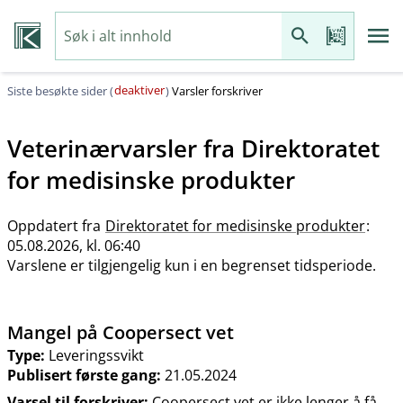
deaktiver
Siste besøkte sider (
)
Varsler forskriver
Veterinærvarsler fra
Direktoratet
for medisinske produkter
Oppdatert fra
Direktoratet for medisinske produkter
:
05.08.2026, kl. 06:40
Varslene er tilgjengelig kun i en begrenset tidsperiode.
Mangel på Coopersect vet
Type:
Leveringssvikt
Publisert første gang:
21.05.2024
Varsel til forskriver:
Coopersect vet er ikke lenger å få