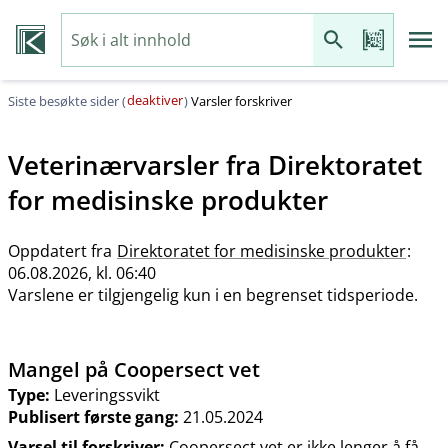
deaktiver
Siste besøkte sider (
)
Varsler forskriver
Veterinærvarsler fra
Direktoratet
for medisinske produkter
Oppdatert fra
Direktoratet for medisinske produkter
:
06.08.2026, kl. 06:40
Varslene er tilgjengelig kun i en begrenset tidsperiode.
Mangel på Coopersect vet
Type:
Leveringssvikt
Publisert første gang:
21.05.2024
Varsel til forskriver:
Coopersect vet er ikke lenger å få