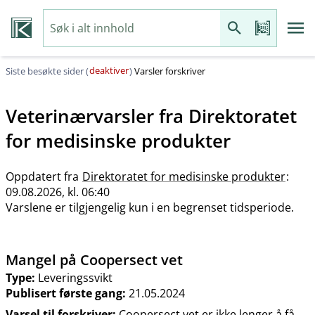
deaktiver
Siste besøkte sider (
)
Varsler forskriver
Veterinærvarsler fra
Direktoratet
for medisinske produkter
Oppdatert fra
Direktoratet for medisinske produkter
:
09.08.2026, kl. 06:40
Varslene er tilgjengelig kun i en begrenset tidsperiode.
Mangel på Coopersect vet
Type:
Leveringssvikt
Publisert første gang:
21.05.2024
Varsel til forskriver:
Coopersect vet er ikke lenger å få