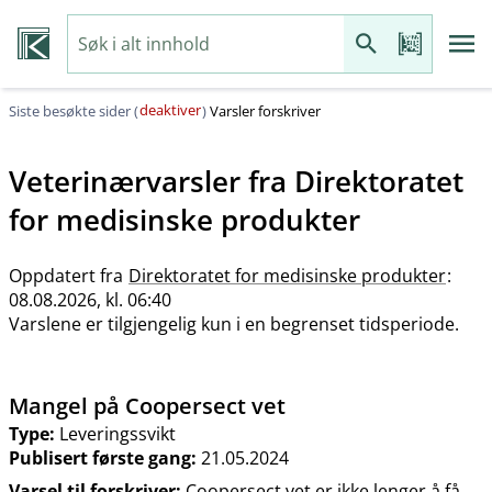
deaktiver
Siste besøkte sider (
)
Varsler forskriver
Veterinærvarsler fra
Direktoratet
for medisinske produkter
Oppdatert fra
Direktoratet for medisinske produkter
:
08.08.2026, kl. 06:40
Varslene er tilgjengelig kun i en begrenset tidsperiode.
Mangel på Coopersect vet
Type:
Leveringssvikt
Publisert første gang:
21.05.2024
Varsel til forskriver:
Coopersect vet er ikke lenger å få