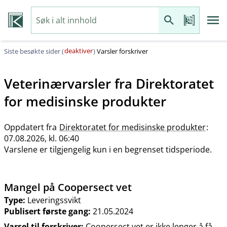
deaktiver
Siste besøkte sider (
)
Varsler forskriver
Veterinærvarsler fra
Direktoratet
for medisinske produkter
Oppdatert fra
Direktoratet for medisinske produkter
:
07.08.2026, kl. 06:40
Varslene er tilgjengelig kun i en begrenset tidsperiode.
Mangel på Coopersect vet
Type:
Leveringssvikt
Publisert første gang:
21.05.2024
Varsel til forskriver:
Coopersect vet er ikke lenger å få