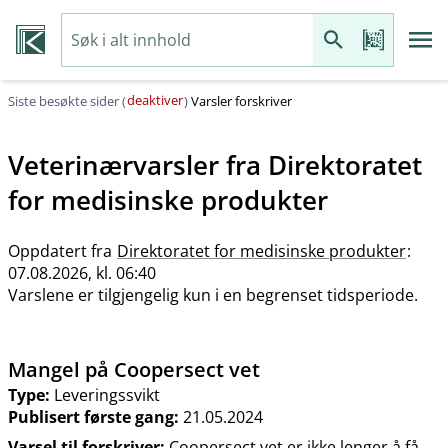
deaktiver
Siste besøkte sider (
)
Varsler forskriver
Veterinærvarsler fra
Direktoratet
for medisinske produkter
Oppdatert fra
Direktoratet for medisinske produkter
:
07.08.2026, kl. 06:40
Varslene er tilgjengelig kun i en begrenset tidsperiode.
Mangel på Coopersect vet
Type:
Leveringssvikt
Publisert første gang:
21.05.2024
Varsel til forskriver:
Coopersect vet er ikke lenger å få