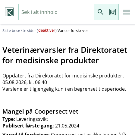
deaktiver
Siste besøkte sider (
)
Varsler forskriver
Veterinærvarsler fra
Direktoratet
for medisinske produkter
Oppdatert fra
Direktoratet for medisinske produkter
:
05.08.2026, kl. 06:40
Varslene er tilgjengelig kun i en begrenset tidsperiode.
Mangel på Coopersect vet
Type:
Leveringssvikt
Publisert første gang:
21.05.2024
Varsel til forskriver:
Coopersect vet er ikke lenger å få