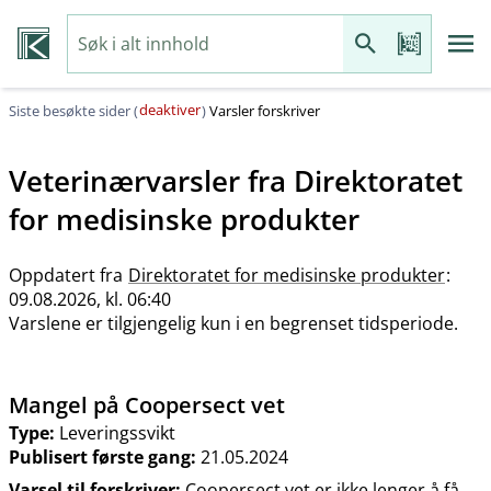
deaktiver
Siste besøkte sider (
)
Varsler forskriver
Veterinærvarsler fra
Direktoratet
for medisinske produkter
Oppdatert fra
Direktoratet for medisinske produkter
:
09.08.2026, kl. 06:40
Varslene er tilgjengelig kun i en begrenset tidsperiode.
Mangel på Coopersect vet
Type:
Leveringssvikt
Publisert første gang:
21.05.2024
Varsel til forskriver:
Coopersect vet er ikke lenger å få