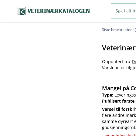
VETERINÆRKATALOGEN
Siste besøkte sider 
Veterinær
Oppdatert fra
D
Varslene er tilg
Mangel på Co
Type:
Leveringss
Publisert første
Varsel til forskr
flere andre mark
samme dyreart el
godkjenningsfrit
Legemidler det h