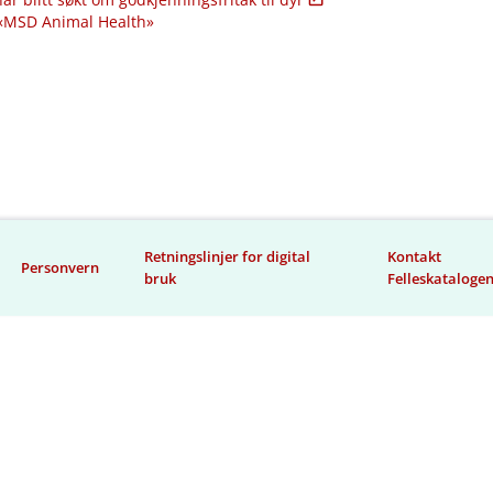
 «MSD Animal Health»
Retningslinjer for digital
Kontakt
Personvern
bruk
Felleskataloge