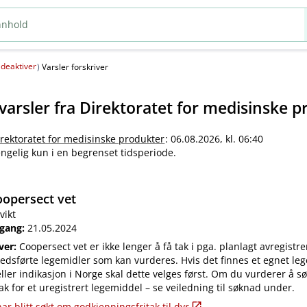
deaktiver
(
)
Varsler forskriver
varsler fra
Direktoratet for medisinske p
irektoratet for medisinske produkter
: 06.08.2026, kl. 06:40
jengelig kun i en begrenset tidsperiode.
opersect vet
vikt
 gang:
21.05.2024
iver:
Coopersect vet er ikke lenger å få tak i pga. planlagt avregistre
edsførte legemidler som kan vurderes. Hvis det finnes et egnet leg
ler indikasjon i Norge skal dette velges først. Om du vurderer å s
ak for et uregistrert legemiddel – se veiledning til søknad under.
ar blitt søkt om godkjenningsfritak til dyr