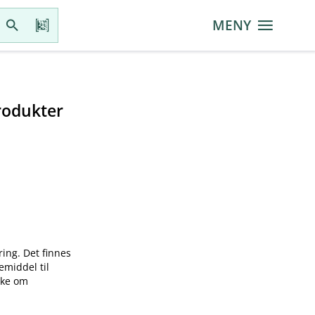
MENY
rodukter
ring. Det finnes
emiddel til
øke om