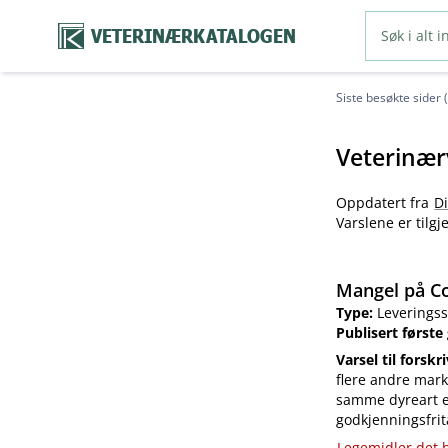
VETERINÆRKATALOGEN
Siste besøkte sider 
Veterinær
Oppdatert fra
D
Varslene er tilg
Mangel på Co
Type:
Leveringss
Publisert første
Varsel til forskr
flere andre mark
samme dyreart el
godkjenningsfrit
Legemidler det h