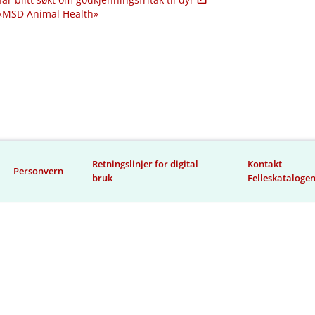
 «MSD Animal Health»
Retningslinjer for digital
Kontakt
Personvern
bruk
Felleskataloge