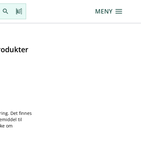
MENY
rodukter
ring. Det finnes
emiddel til
øke om