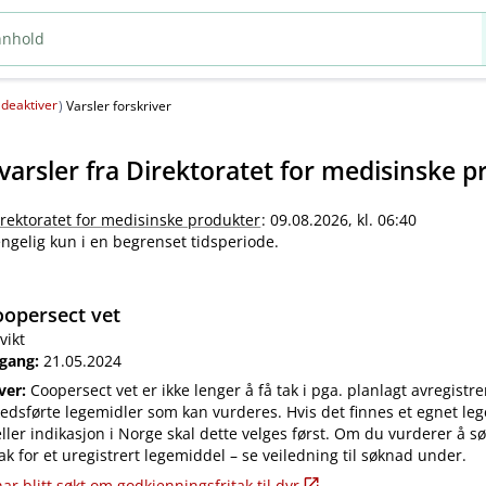
deaktiver
(
)
Varsler forskriver
varsler fra
Direktoratet for medisinske p
irektoratet for medisinske produkter
: 09.08.2026, kl. 06:40
jengelig kun i en begrenset tidsperiode.
opersect vet
vikt
 gang:
21.05.2024
iver:
Coopersect vet er ikke lenger å få tak i pga. planlagt avregistre
edsførte legemidler som kan vurderes. Hvis det finnes et egnet leg
ler indikasjon i Norge skal dette velges først. Om du vurderer å s
ak for et uregistrert legemiddel – se veiledning til søknad under.
ar blitt søkt om godkjenningsfritak til dyr