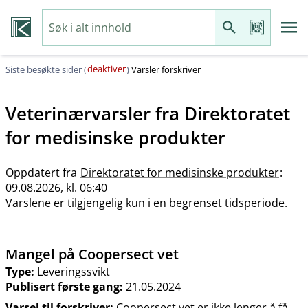
deaktiver
Siste besøkte sider (
)
Varsler forskriver
Veterinærvarsler fra
Direktoratet
for medisinske produkter
Oppdatert fra
Direktoratet for medisinske produkter
:
09.08.2026, kl. 06:40
Varslene er tilgjengelig kun i en begrenset tidsperiode.
Mangel på Coopersect vet
Type:
Leveringssvikt
Publisert første gang:
21.05.2024
Varsel til forskriver:
Coopersect vet er ikke lenger å få