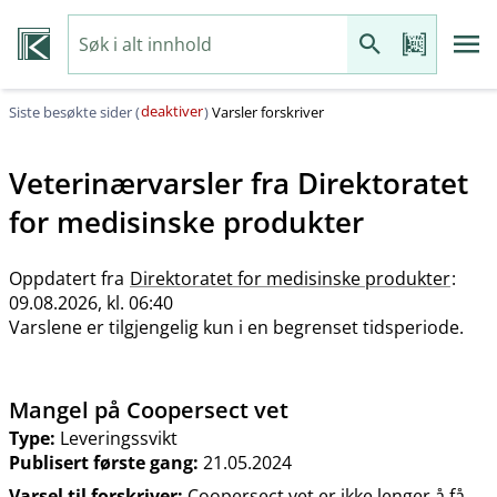
deaktiver
Siste besøkte sider (
)
Varsler forskriver
Veterinærvarsler fra
Direktoratet
for medisinske produkter
Oppdatert fra
Direktoratet for medisinske produkter
:
09.08.2026, kl. 06:40
Varslene er tilgjengelig kun i en begrenset tidsperiode.
Mangel på Coopersect vet
Type:
Leveringssvikt
Publisert første gang:
21.05.2024
Varsel til forskriver:
Coopersect vet er ikke lenger å få