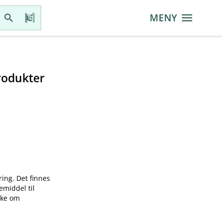
MENY
rodukter
ring. Det finnes
emiddel til
øke om