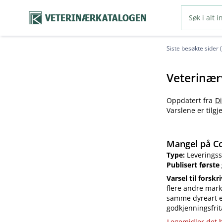
VETERINÆRKATALOGEN
Siste besøkte sider 
Veterinær
Oppdatert fra
D
Varslene er tilg
Mangel på Co
Type:
Leveringss
Publisert første
Varsel til forskr
flere andre mark
samme dyreart el
godkjenningsfrit
Legemidler det h