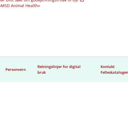
 «MSD Animal Health»
Retningslinjer for digital
Kontakt
Personvern
bruk
Felleskataloge