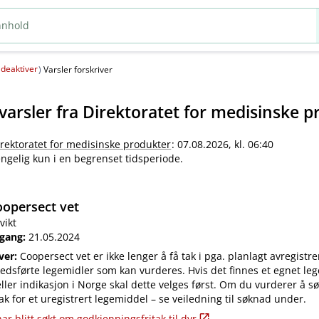
deaktiver
(
)
Varsler forskriver
varsler fra
Direktoratet for medisinske p
irektoratet for medisinske produkter
: 07.08.2026, kl. 06:40
jengelig kun i en begrenset tidsperiode.
opersect vet
vikt
 gang:
21.05.2024
iver:
Coopersect vet er ikke lenger å få tak i pga. planlagt avregistre
edsførte legemidler som kan vurderes. Hvis det finnes et egnet leg
ler indikasjon i Norge skal dette velges først. Om du vurderer å s
ak for et uregistrert legemiddel – se veiledning til søknad under.
ar blitt søkt om godkjenningsfritak til dyr