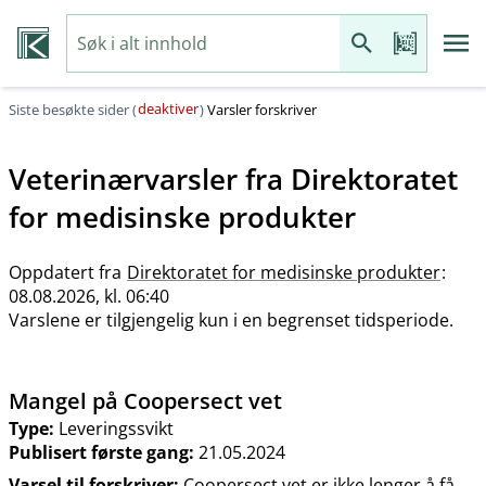
deaktiver
Siste besøkte sider (
)
Varsler forskriver
Veterinærvarsler fra
Direktoratet
for medisinske produkter
Oppdatert fra
Direktoratet for medisinske produkter
:
08.08.2026, kl. 06:40
Varslene er tilgjengelig kun i en begrenset tidsperiode.
Mangel på Coopersect vet
Type:
Leveringssvikt
Publisert første gang:
21.05.2024
Varsel til forskriver:
Coopersect vet er ikke lenger å få