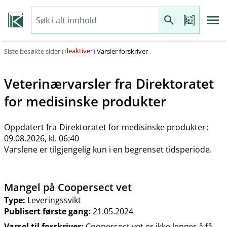
deaktiver
Siste besøkte sider (
)
Varsler forskriver
Veterinærvarsler fra
Direktoratet
for medisinske produkter
Oppdatert fra
Direktoratet for medisinske produkter
:
09.08.2026, kl. 06:40
Varslene er tilgjengelig kun i en begrenset tidsperiode.
Mangel på Coopersect vet
Type:
Leveringssvikt
Publisert første gang:
21.05.2024
Varsel til forskriver:
Coopersect vet er ikke lenger å få