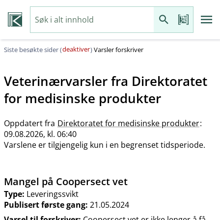
deaktiver
Siste besøkte sider (
)
Varsler forskriver
Veterinærvarsler fra
Direktoratet
for medisinske produkter
Oppdatert fra
Direktoratet for medisinske produkter
:
09.08.2026, kl. 06:40
Varslene er tilgjengelig kun i en begrenset tidsperiode.
Mangel på Coopersect vet
Type:
Leveringssvikt
Publisert første gang:
21.05.2024
Varsel til forskriver:
Coopersect vet er ikke lenger å få