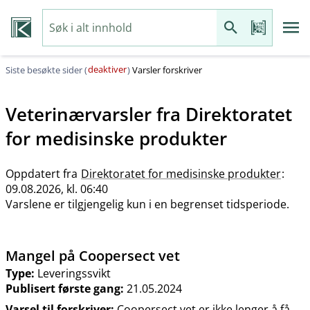
deaktiver
Siste besøkte sider (
)
Varsler forskriver
Veterinærvarsler fra
Direktoratet
for medisinske produkter
Oppdatert fra
Direktoratet for medisinske produkter
:
09.08.2026, kl. 06:40
Varslene er tilgjengelig kun i en begrenset tidsperiode.
Mangel på Coopersect vet
Type:
Leveringssvikt
Publisert første gang:
21.05.2024
Varsel til forskriver:
Coopersect vet er ikke lenger å få