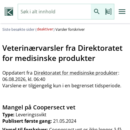
deaktiver
Siste besøkte sider (
)
Varsler forskriver
Veterinærvarsler fra
Direktoratet
for medisinske produkter
Oppdatert fra
Direktoratet for medisinske produkter
:
06.08.2026, kl. 06:40
Varslene er tilgjengelig kun i en begrenset tidsperiode.
Mangel på Coopersect vet
Type:
Leveringssvikt
Publisert første gang:
21.05.2024
Varsel til forskriver:
Coopersect vet er ikke lenger å få