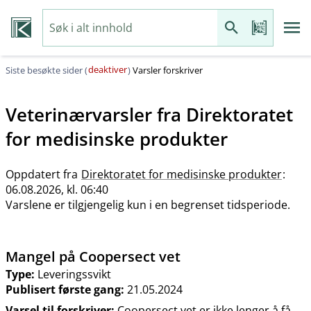
deaktiver
Siste besøkte sider (
)
Varsler forskriver
Veterinærvarsler fra
Direktoratet
for medisinske produkter
Oppdatert fra
Direktoratet for medisinske produkter
:
06.08.2026, kl. 06:40
Varslene er tilgjengelig kun i en begrenset tidsperiode.
Mangel på Coopersect vet
Type:
Leveringssvikt
Publisert første gang:
21.05.2024
Varsel til forskriver:
Coopersect vet er ikke lenger å få