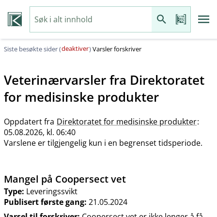
deaktiver
Siste besøkte sider (
)
Varsler forskriver
Veterinærvarsler fra
Direktoratet
for medisinske produkter
Oppdatert fra
Direktoratet for medisinske produkter
:
05.08.2026, kl. 06:40
Varslene er tilgjengelig kun i en begrenset tidsperiode.
Mangel på Coopersect vet
Type:
Leveringssvikt
Publisert første gang:
21.05.2024
Varsel til forskriver:
Coopersect vet er ikke lenger å få