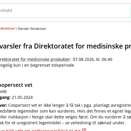
deaktiver
(
)
Varsler forskriver
varsler fra
Direktoratet for medisinske p
irektoratet for medisinske produkter
: 07.08.2026, kl. 06:40
jengelig kun i en begrenset tidsperiode.
opersect vet
vikt
 gang:
21.05.2024
iver:
Coopersect vet er ikke lenger å få tak i pga. planlagt avregistre
edsførte legemidler som kan vurderes. Hvis det finnes et egnet leg
ler indikasjon i Norge skal dette velges først. Om du vurderer å s
ak for et uregistrert legemiddel – se veiledning til søknad under.
ar blitt søkt om godkjenningsfritak til dyr