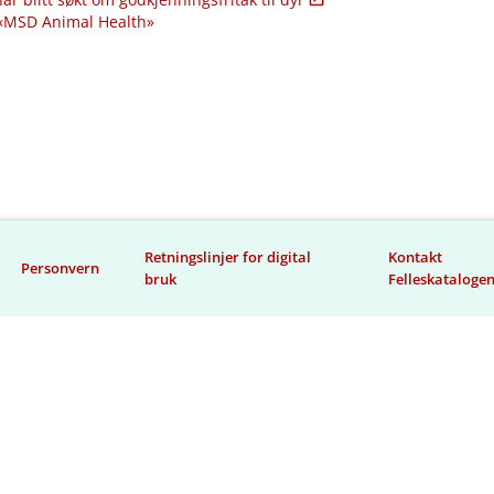
 «MSD Animal Health»
Retningslinjer for digital
Kontakt
Personvern
bruk
Felleskataloge