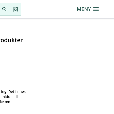
MENY
rodukter
ring. Det finnes
emiddel til
øke om