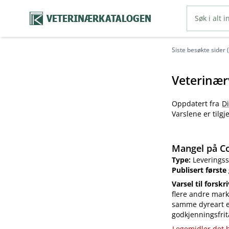
VETERINÆRKATALOGEN
Siste besøkte sider 
Veterinær
Oppdatert fra
D
Varslene er tilg
Mangel på Co
Type:
Leveringss
Publisert første
Varsel til forskr
flere andre mark
samme dyreart el
godkjenningsfrit
Legemidler det h