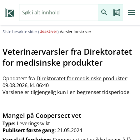
deaktiver
Siste besøkte sider (
)
Varsler forskriver
Veterinærvarsler fra
Direktoratet
for medisinske produkter
Oppdatert fra
Direktoratet for medisinske produkter
:
09.08.2026, kl. 06:40
Varslene er tilgjengelig kun i en begrenset tidsperiode.
Mangel på Coopersect vet
Type:
Leveringssvikt
Publisert første gang:
21.05.2024
Varsel til forskriver:
Coopersect vet er ikke lenger å få