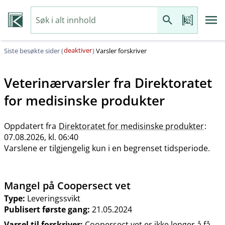
deaktiver
Siste besøkte sider (
)
Varsler forskriver
Veterinærvarsler fra
Direktoratet
for medisinske produkter
Oppdatert fra
Direktoratet for medisinske produkter
:
07.08.2026, kl. 06:40
Varslene er tilgjengelig kun i en begrenset tidsperiode.
Mangel på Coopersect vet
Type:
Leveringssvikt
Publisert første gang:
21.05.2024
Varsel til forskriver:
Coopersect vet er ikke lenger å få