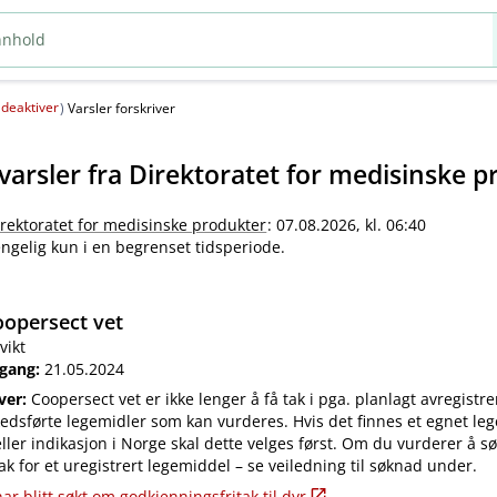
deaktiver
(
)
Varsler forskriver
varsler fra
Direktoratet for medisinske p
irektoratet for medisinske produkter
: 07.08.2026, kl. 06:40
jengelig kun i en begrenset tidsperiode.
opersect vet
vikt
 gang:
21.05.2024
iver:
Coopersect vet er ikke lenger å få tak i pga. planlagt avregistre
edsførte legemidler som kan vurderes. Hvis det finnes et egnet leg
ler indikasjon i Norge skal dette velges først. Om du vurderer å s
ak for et uregistrert legemiddel – se veiledning til søknad under.
ar blitt søkt om godkjenningsfritak til dyr