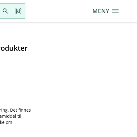
MENY
rodukter
ring. Det finnes
emiddel til
øke om