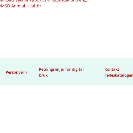
 «MSD Animal Health»
Retningslinjer for digital
Kontakt
Personvern
bruk
Felleskataloge