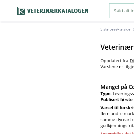
VETERINÆRKATALOGEN
Siste besøkte sider 
Veterinær
Oppdatert fra
D
Varslene er tilg
Mangel på Co
Type:
Leveringss
Publisert første
Varsel til forskr
flere andre mark
samme dyreart el
godkjenningsfrit
Legemidler det h