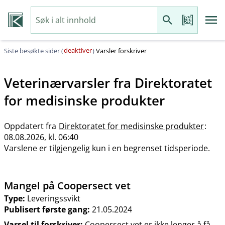
deaktiver
Siste besøkte sider (
)
Varsler forskriver
Veterinærvarsler fra
Direktoratet
for medisinske produkter
Oppdatert fra
Direktoratet for medisinske produkter
:
08.08.2026, kl. 06:40
Varslene er tilgjengelig kun i en begrenset tidsperiode.
Mangel på Coopersect vet
Type:
Leveringssvikt
Publisert første gang:
21.05.2024
Varsel til forskriver:
Coopersect vet er ikke lenger å få