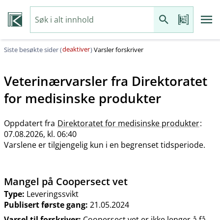
deaktiver
Siste besøkte sider (
)
Varsler forskriver
Veterinærvarsler fra
Direktoratet
for medisinske produkter
Oppdatert fra
Direktoratet for medisinske produkter
:
07.08.2026, kl. 06:40
Varslene er tilgjengelig kun i en begrenset tidsperiode.
Mangel på Coopersect vet
Type:
Leveringssvikt
Publisert første gang:
21.05.2024
Varsel til forskriver:
Coopersect vet er ikke lenger å få