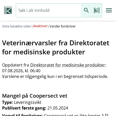
deaktiver
Siste besøkte sider (
)
Varsler forskriver
Veterinærvarsler fra
Direktoratet
for medisinske produkter
Oppdatert fra
Direktoratet for medisinske produkter
:
07.08.2026, kl. 06:40
Varslene er tilgjengelig kun i en begrenset tidsperiode.
Mangel på Coopersect vet
Type:
Leveringssvikt
Publisert første gang:
21.05.2024
Varsel til forskriver:
Coopersect vet er ikke lenger å få