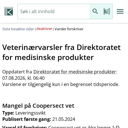
deaktiver
Siste besøkte sider (
)
Varsler forskriver
Veterinærvarsler fra
Direktoratet
for medisinske produkter
Oppdatert fra
Direktoratet for medisinske produkter
:
07.08.2026, kl. 06:40
Varslene er tilgjengelig kun i en begrenset tidsperiode.
Mangel på Coopersect vet
Type:
Leveringssvikt
Publisert første gang:
21.05.2024
Varsel til forskriver:
Coopersect vet er ikke lenger å få