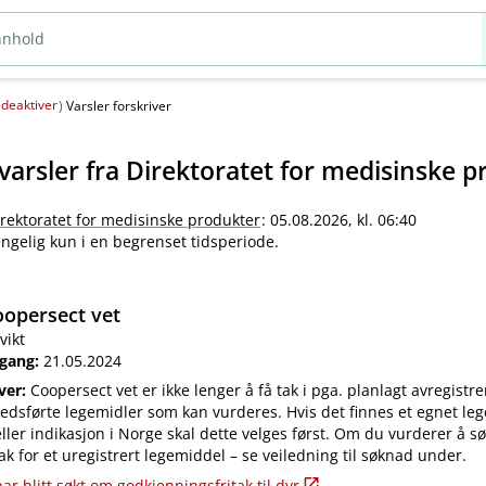
deaktiver
(
)
Varsler forskriver
varsler fra
Direktoratet for medisinske p
irektoratet for medisinske produkter
: 05.08.2026, kl. 06:40
jengelig kun i en begrenset tidsperiode.
opersect vet
vikt
 gang:
21.05.2024
iver:
Coopersect vet er ikke lenger å få tak i pga. planlagt avregistre
edsførte legemidler som kan vurderes. Hvis det finnes et egnet leg
ler indikasjon i Norge skal dette velges først. Om du vurderer å s
ak for et uregistrert legemiddel – se veiledning til søknad under.
ar blitt søkt om godkjenningsfritak til dyr