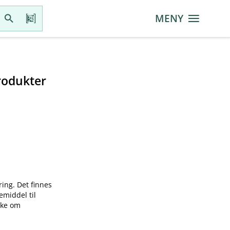
MENY
rodukter
ring. Det finnes
emiddel til
øke om