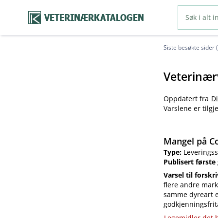
VETERINÆRKATALOGEN
Siste besøkte sider 
Veterinær
Oppdatert fra
D
Varslene er tilg
Mangel på Co
Type:
Leveringss
Publisert første
Varsel til forskr
flere andre mark
samme dyreart el
godkjenningsfrit
Legemidler det h