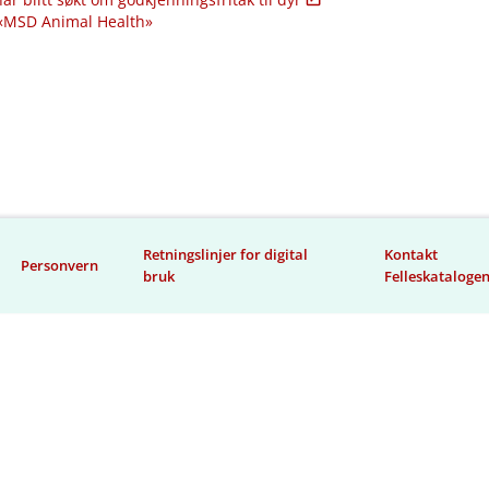
 «MSD Animal Health»
Retningslinjer for digital
Kontakt
Personvern
bruk
Felleskataloge