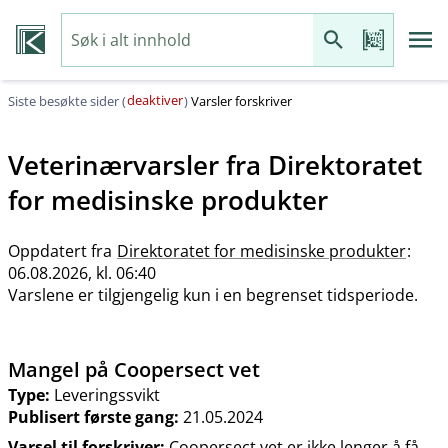
deaktiver
Siste besøkte sider (
)
Varsler forskriver
Veterinærvarsler fra
Direktoratet
for medisinske produkter
Oppdatert fra
Direktoratet for medisinske produkter
:
06.08.2026, kl. 06:40
Varslene er tilgjengelig kun i en begrenset tidsperiode.
Mangel på Coopersect vet
Type:
Leveringssvikt
Publisert første gang:
21.05.2024
Varsel til forskriver:
Coopersect vet er ikke lenger å få