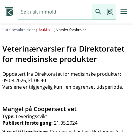
deaktiver
Siste besøkte sider (
)
Varsler forskriver
Veterinærvarsler fra
Direktoratet
for medisinske produkter
Oppdatert fra
Direktoratet for medisinske produkter
:
09.08.2026, kl. 06:40
Varslene er tilgjengelig kun i en begrenset tidsperiode.
Mangel på Coopersect vet
Type:
Leveringssvikt
Publisert første gang:
21.05.2024
Varsel til forskriver:
Coopersect vet er ikke lenger å få