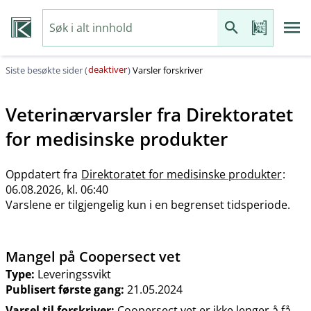
deaktiver
Siste besøkte sider (
)
Varsler forskriver
Veterinærvarsler fra
Direktoratet
for medisinske produkter
Oppdatert fra
Direktoratet for medisinske produkter
:
06.08.2026, kl. 06:40
Varslene er tilgjengelig kun i en begrenset tidsperiode.
Mangel på Coopersect vet
Type:
Leveringssvikt
Publisert første gang:
21.05.2024
Varsel til forskriver:
Coopersect vet er ikke lenger å få