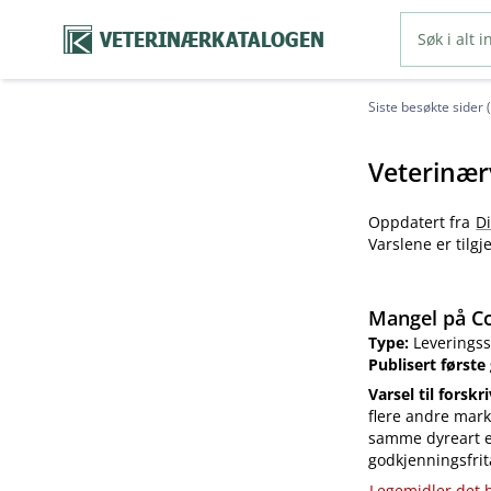
VETERINÆRKATALOGEN
Siste besøkte sider 
Veterinær
Oppdatert fra
D
Varslene er tilg
Mangel på Co
Type:
Leveringss
Publisert første
Varsel til forskr
flere andre mark
samme dyreart el
godkjenningsfrit
Legemidler det h