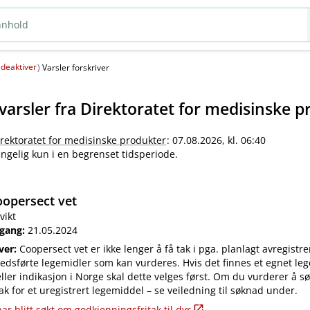
deaktiver
(
)
Varsler forskriver
varsler fra
Direktoratet for medisinske p
irektoratet for medisinske produkter
: 07.08.2026, kl. 06:40
jengelig kun i en begrenset tidsperiode.
opersect vet
vikt
 gang:
21.05.2024
iver:
Coopersect vet er ikke lenger å få tak i pga. planlagt avregistre
edsførte legemidler som kan vurderes. Hvis det finnes et egnet leg
ler indikasjon i Norge skal dette velges først. Om du vurderer å s
ak for et uregistrert legemiddel – se veiledning til søknad under.
ar blitt søkt om godkjenningsfritak til dyr