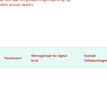
 «MSD Animal Health»
Retningslinjer for digital
Kontakt
Personvern
bruk
Felleskataloge