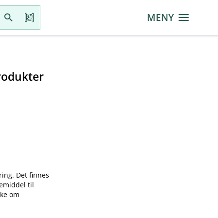
MENY
rodukter
ring. Det finnes
emiddel til
øke om