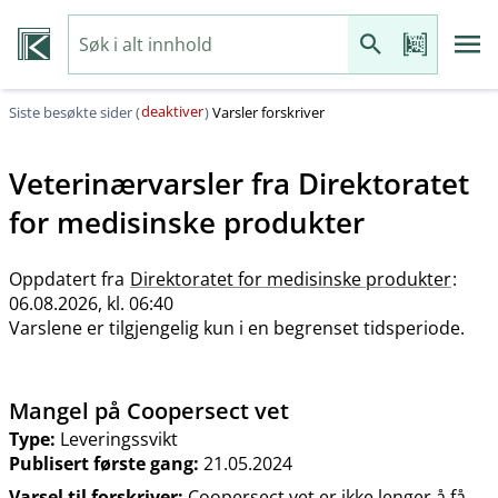
deaktiver
Siste besøkte sider (
)
Varsler forskriver
Veterinærvarsler fra
Direktoratet
for medisinske produkter
Oppdatert fra
Direktoratet for medisinske produkter
:
06.08.2026, kl. 06:40
Varslene er tilgjengelig kun i en begrenset tidsperiode.
Mangel på Coopersect vet
Type:
Leveringssvikt
Publisert første gang:
21.05.2024
Varsel til forskriver:
Coopersect vet er ikke lenger å få