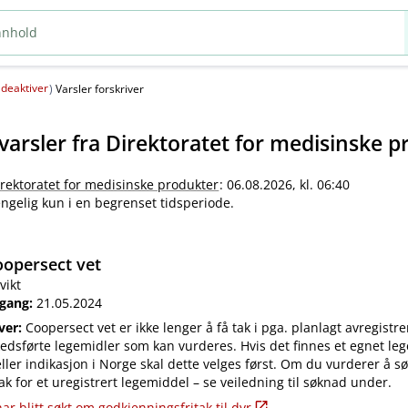
deaktiver
(
)
Varsler forskriver
varsler fra
Direktoratet for medisinske p
irektoratet for medisinske produkter
: 06.08.2026, kl. 06:40
jengelig kun i en begrenset tidsperiode.
opersect vet
vikt
 gang:
21.05.2024
iver:
Coopersect vet er ikke lenger å få tak i pga. planlagt avregistre
edsførte legemidler som kan vurderes. Hvis det finnes et egnet leg
ler indikasjon i Norge skal dette velges først. Om du vurderer å s
ak for et uregistrert legemiddel – se veiledning til søknad under.
ar blitt søkt om godkjenningsfritak til dyr