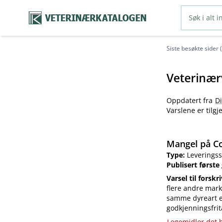
VETERINÆRKATALOGEN
Siste besøkte sider 
Veterinær
Oppdatert fra
D
Varslene er tilg
Mangel på Co
Type:
Leveringss
Publisert første
Varsel til forskr
flere andre mark
samme dyreart el
godkjenningsfrit
Legemidler det h