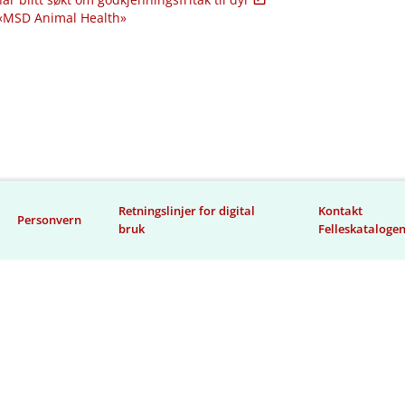
 «MSD Animal Health»
Retningslinjer for digital
Kontakt
Personvern
bruk
Felleskataloge