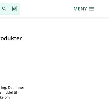
MENY
rodukter
ring. Det finnes
emiddel til
øke om