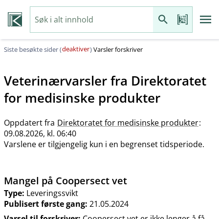
deaktiver
Siste besøkte sider (
)
Varsler forskriver
Veterinærvarsler fra
Direktoratet
for medisinske produkter
Oppdatert fra
Direktoratet for medisinske produkter
:
09.08.2026, kl. 06:40
Varslene er tilgjengelig kun i en begrenset tidsperiode.
Mangel på Coopersect vet
Type:
Leveringssvikt
Publisert første gang:
21.05.2024
Varsel til forskriver:
Coopersect vet er ikke lenger å få