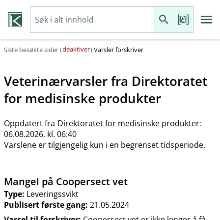
deaktiver
Siste besøkte sider (
)
Varsler forskriver
Veterinærvarsler fra
Direktoratet
for medisinske produkter
Oppdatert fra
Direktoratet for medisinske produkter
:
06.08.2026, kl. 06:40
Varslene er tilgjengelig kun i en begrenset tidsperiode.
Mangel på Coopersect vet
Type:
Leveringssvikt
Publisert første gang:
21.05.2024
Varsel til forskriver:
Coopersect vet er ikke lenger å få