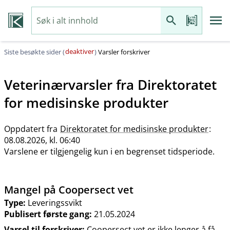
deaktiver
Siste besøkte sider (
)
Varsler forskriver
Veterinærvarsler fra
Direktoratet
for medisinske produkter
Oppdatert fra
Direktoratet for medisinske produkter
:
08.08.2026, kl. 06:40
Varslene er tilgjengelig kun i en begrenset tidsperiode.
Mangel på Coopersect vet
Type:
Leveringssvikt
Publisert første gang:
21.05.2024
Varsel til forskriver:
Coopersect vet er ikke lenger å få