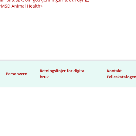
 «MSD Animal Health»
Retningslinjer for digital
Kontakt
Personvern
bruk
Felleskataloge