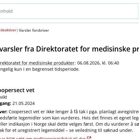
deaktiver
(
)
Varsler forskriver
varsler fra
Direktoratet for medisinske p
irektoratet for medisinske produkter
: 06.08.2026, kl. 06:40
jengelig kun i en begrenset tidsperiode.
opersect vet
vikt
 gang:
21.05.2024
iver:
Coopersect vet er ikke lenger å få tak i pga. planlagt avregistre
edsførte legemidler som kan vurderes. Hvis det finnes et egnet leg
ler indikasjon i Norge skal dette velges først. Om du vurderer å s
ak for et uregistrert legemiddel – se veiledning til søknad under.
ar blitt søkt om godkjenningsfritak til dyr