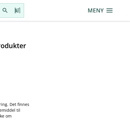
MENY
rodukter
ring. Det finnes
emiddel til
øke om