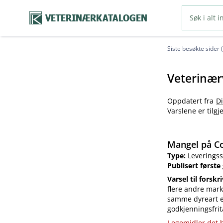
VETERINÆRKATALOGEN
Siste besøkte sider 
Veterinær
Oppdatert fra
D
Varslene er tilg
Mangel på Co
Type:
Leveringss
Publisert første
Varsel til forskr
flere andre mark
samme dyreart el
godkjenningsfrit
Legemidler det h