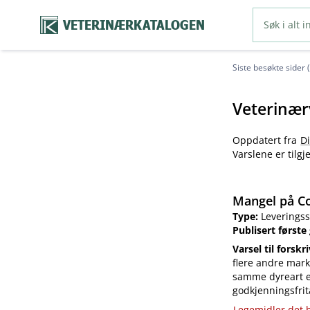
VETERINÆRKATALOGEN
Siste besøkte sider 
Veterinær
Oppdatert fra
D
Varslene er tilg
Mangel på Co
Type:
Leveringss
Publisert første
Varsel til forskr
flere andre mark
samme dyreart el
godkjenningsfrit
Legemidler det h