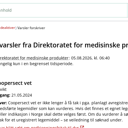
deaktiver
(
)
Varsler forskriver
varsler fra
Direktoratet for medisinske p
irektoratet for medisinske produkter
: 05.08.2026, kl. 06:40
jengelig kun i en begrenset tidsperiode.
opersect vet
vikt
 gang:
21.05.2024
iver:
Coopersect vet er ikke lenger å få tak i pga. planlagt avregistre
edsførte legemidler som kan vurderes. Hvis det finnes et egnet leg
ler indikasjon i Norge skal dette velges først. Om du vurderer å s
ak for et uregistrert legemiddel – se veiledning til søknad under.
ar blitt søkt om godkjenningsfritak til dyr