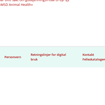
 «MSD Animal Health»
Retningslinjer for digital
Kontakt
Personvern
bruk
Felleskataloge