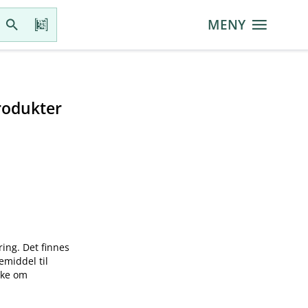
MENY
rodukter
ring. Det finnes
emiddel til
øke om