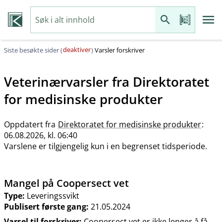
deaktiver
Siste besøkte sider (
)
Varsler forskriver
Veterinærvarsler fra
Direktoratet
for medisinske produkter
Oppdatert fra
Direktoratet for medisinske produkter
:
06.08.2026, kl. 06:40
Varslene er tilgjengelig kun i en begrenset tidsperiode.
Mangel på Coopersect vet
Type:
Leveringssvikt
Publisert første gang:
21.05.2024
Varsel til forskriver:
Coopersect vet er ikke lenger å få