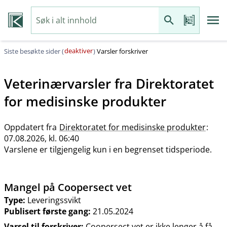
deaktiver
Siste besøkte sider (
)
Varsler forskriver
Veterinærvarsler fra
Direktoratet
for medisinske produkter
Oppdatert fra
Direktoratet for medisinske produkter
:
07.08.2026, kl. 06:40
Varslene er tilgjengelig kun i en begrenset tidsperiode.
Mangel på Coopersect vet
Type:
Leveringssvikt
Publisert første gang:
21.05.2024
Varsel til forskriver:
Coopersect vet er ikke lenger å få