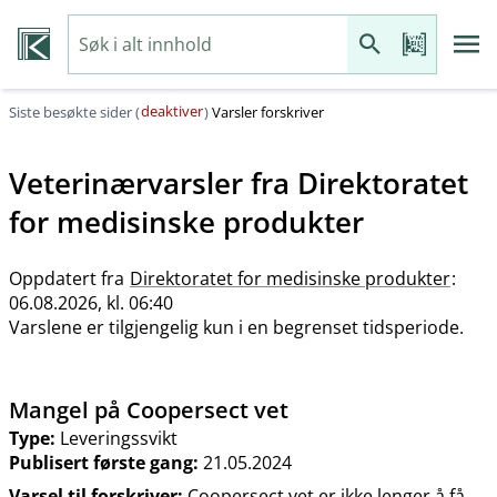
deaktiver
Siste besøkte sider (
)
Varsler forskriver
Veterinærvarsler fra
Direktoratet
for medisinske produkter
Oppdatert fra
Direktoratet for medisinske produkter
:
06.08.2026, kl. 06:40
Varslene er tilgjengelig kun i en begrenset tidsperiode.
Mangel på Coopersect vet
Type:
Leveringssvikt
Publisert første gang:
21.05.2024
Varsel til forskriver:
Coopersect vet er ikke lenger å få