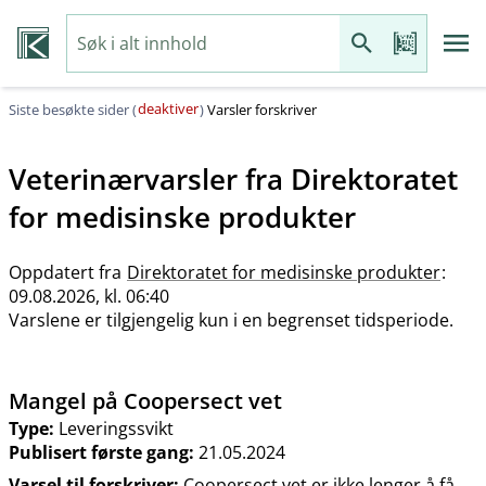
deaktiver
Siste besøkte sider (
)
Varsler forskriver
Veterinærvarsler fra
Direktoratet
for medisinske produkter
Oppdatert fra
Direktoratet for medisinske produkter
:
09.08.2026, kl. 06:40
Varslene er tilgjengelig kun i en begrenset tidsperiode.
Mangel på Coopersect vet
Type:
Leveringssvikt
Publisert første gang:
21.05.2024
Varsel til forskriver:
Coopersect vet er ikke lenger å få