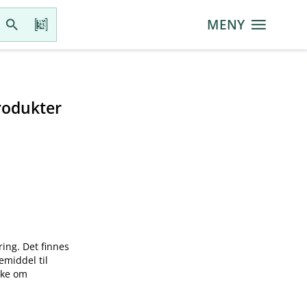
MENY
rodukter
ring. Det finnes
emiddel til
øke om