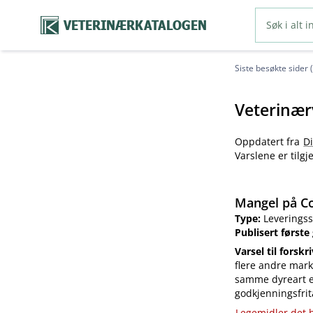
VETERINÆRKATALOGEN
Siste besøkte sider 
Veterinær
Oppdatert fra
D
Varslene er tilg
Mangel på Co
Type:
Leveringss
Publisert første
Varsel til forskr
flere andre mark
samme dyreart el
godkjenningsfrit
Legemidler det h