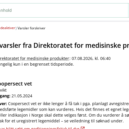
deaktiver
(
)
Varsler forskriver
varsler fra
Direktoratet for medisinske p
irektoratet for medisinske produkter
: 07.08.2026, kl. 06:40
jengelig kun i en begrenset tidsperiode.
opersect vet
vikt
 gang:
21.05.2024
iver:
Coopersect vet er ikke lenger å få tak i pga. planlagt avregistre
edsførte legemidler som kan vurderes. Hvis det finnes et egnet leg
ler indikasjon i Norge skal dette velges først. Om du vurderer å s
ak for et uregistrert legemiddel – se veiledning til søknad under.
ar blitt søkt om godkjenningsfritak til dyr