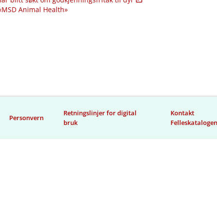
 «MSD Animal Health»
Retningslinjer for digital
Kontakt
Personvern
bruk
Felleskataloge